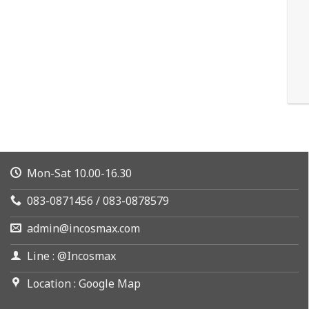
Mon-Sat 10.00-16.30
083-0871456 / 083-0878579
admin@incosmax.com
Line : @Incosmax
Location : Google Map