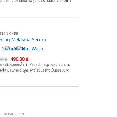
อดดำแดง ประสิทธิภาพสูงกว่าวิตามินCทั่วไป10เท่า
690.00 ฿.
490.00 ฿.
SKIN CARE
ening Melasma Serum
:
:
Original
Current
00
฿
490.00
฿
price
price
างดำและผิวหมองคล้ำ ทำให้รอยดำแลดูจางลง ลดความ
was:
is:
สดใส มีสุขภาพดี ดูกระจ่างใสขึ้นอย่างเป็นธรรมชาติ
690.00 ฿.
490.00 ฿.
T PROMOTION