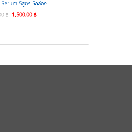
Serum 5สูตร 5กล่อง
Original
Current
.00
฿
1,500.00
฿
price
price
was:
is:
3,450.00 ฿.
1,500.00 ฿.