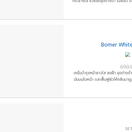
กระจ่างใส ช่วยลดจุดด่างดำ รอยสิว ร
Bomer Whit
690.
เซรั่มบำรุงหน้าขาวใส ลดฝ้า จุดด่
มันบนใบหน้า และฟื้นฟูผิวให้กลับมาดู
SE