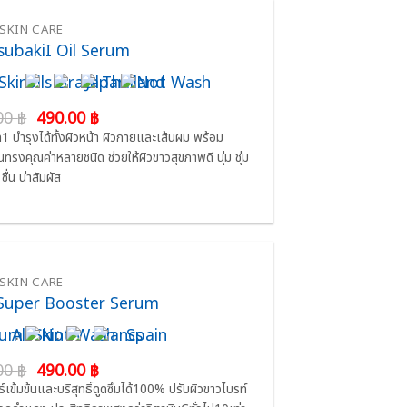
SKIN CARE
ubakiI Oil Serum
:
:
Original
Current
00
฿
490.00
฿
price
price
In1 บำรุงได้ทั้งผิวหน้า ผิวกายและเส้นผม พร้อม
was:
is:
ทรงคุณค่าหลายชนิด ช่วยให้ผิวขาวสุขภาพดี นุ่ม ชุ่ม
690.00 ฿.
490.00 ฿.
ชื่น น่าสัมผัส
SKIN CARE
Super Booster Serum
:
:
Original
Current
00
฿
490.00
฿
price
price
ธ์เข้มข้นและบริสุทธิ์ดูดซึมได้100% ปรับผิวขาวไบรท์
was:
is: