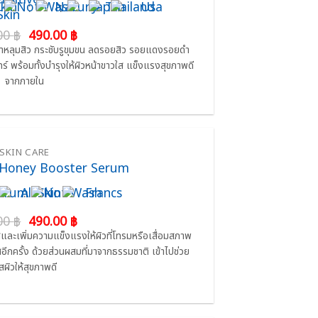
:
:
:
Original
Current
00
฿
490.00
฿
price
price
กษาหลุมสิว กระชับรูขุมขน ลดรอยสิว รอยแดงรอยดำ
was:
is:
นทร์ พร้อมทั้งบำรุงให้ผิวหน้าขาวใส แข็งแรงสุขภาพดี
690.00 ฿.
490.00 ฿.
จากภายใน
SKIN CARE
 Honey Booster Serum
:
:
Original
Current
00
฿
490.00
฿
price
price
วใสและเพิ่มความแข็งแรงให้ผิวที่โทรมหรือเสื่อมสภาพ
was:
is:
ีกครั้ง ด้วยส่วนผสมที่มาจากธรรมชาติ เข้าไปช่วย
690.00 ฿.
490.00 ฿.
ูสผิวให้สุขภาพดี