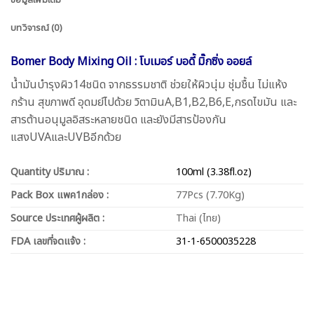
ข้อมูลเพิ่มเติม
บทวิจารณ์ (0)
Bomer Body Mixing Oil : โบเมอร์ บอดี้ มิ๊กซิ่ง ออยล์
น้ำมันบำรุงผิว14ชนิด จากธรรมชาติ ช่วยให้ผิวนุ่ม ชุ่มชื้น ไม่แห้ง
กร้าน สุขภาพดี อุดมย์ไปด้วย วิตามินA,B1,B2,B6,E,กรดไขมัน และ
สารต้านอนุมูลอิสระหลายชนิด และยังมีสารป้องกัน
แสงUVAและUVBอีกด้วย
Quantity ปริมาณ :
100ml (3.38fl.oz)
Pack Box แพค1กล่อง :
77Pcs (7.70Kg)
Source ประเทศผู้ผลิต :
Thai (ไทย)
FDA เลขที่จดแจ้ง :
31-1-6500035228