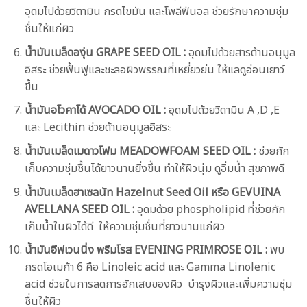
อุดมไปด้วยวิตามิน กรดไขมัน และโพลีฟีนอล ช่วยรักษาความชุ่ม
ชื่นให้แก่ผิว
น้ำมันเมล็ดองุ่น GRAPE SEED OIL :
อุดมไปด้วยสารต้านอนุมูล
อิสระ ช่วยฟื้นฟูและชะลอผิวพรรณที่เหยี่ยวย่น ให้แลดูอ่อนเยาว์
ขึ้น
น้ำมันอโวคาโด้ AVOCADO OIL :
อุดมไปด้วยวิตามิน A ,D ,E
และ Lecithin ช่วยต้านอนุมูลอิสระ
น้ำมันเมล็ดเมดาวโฟม MEADOWFOAM SEED OIL :
ช่วยกัก
เก็บความชุ่มชื้นได้ยาวนานยิ่งขึ้น ทำให้ผิวนุ่ม ดูอิ่มน้ำ สุขภาพดี
น้ำมันเมล็ดฮาเซลนัท Hazelnut Seed Oil หรือ GEVUINA
AVELLANA SEED OIL :
อุดมด้วย phospholipid ที่ช่วยกัก
เก็บน้ำในผิวได้ดี ให้ความชุ่มชื่นที่ยาวนานแก่ผิว
น้ำมันอีฟเวนนิ่ง พรีมโรส EVENING PRIMROSE OIL :
พบ
กรดโอเมก้า 6 คือ Linoleic acid และ Gamma Linolenic
acid ช่วยในการลดการอักเสบของผิว บำรุงผิวและเพิ่มความชุ่ม
ชื่นให้ผิว