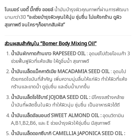
โบเมอร์ บอดี้ มิ๊กซิ่ง ออยล์
น้ำมันบำรุงผิวคุณภาพที่ผ่านการพัฒนา
นานกว่า3ปี
“จะช่วยบำรุงผิวคุณให้นุ่ม ชุ่มชื่น ไม่แห้งกร้าน ดูผิว
สุขภาพดี จนใครๆก็อยากสัมผัส”
ส่วนผสมสำคัญใน “
Bomer Body Mixing Oil”
น้ำมันผักกาดก้านขาว RAPESEED OIL
: อุดมย์ไปด้วยโอเมก้า 3
ช่วยฟื้นฟูผิวที่แห้งเสีย ให้ดูอิ่มน้ำ สุขภาพดี
น้ำมันเมล็ดแม็คคาดิเมีย MACADAMIA SEED OIL
: อุดมไป
ด้วยกรดไขมันที่สำคัญ เพิ่มความนุ่มลื่นให้แก่ผิว ทำให้ผิวที่แห้ง
กร้านและขาดน้ำ ดูชุ่มชื่น และอิ่มน้ำมากขึ้น
น้ำมันเมล็ดโจโจ้บาร์ JOJOBA SEED OIL :
มีโครงสร้างคล้าย
น้ำมันที่ผลิตขึ้นในผิว ทำให้ผิวนุ่ม ชุ่มชื่น เป็นอาหารผิวได้ดี
น้ำมันเมล็ดอัลมอนต์ SWEET ALMOND OIL :
อุดมวิตามิน
A,B1,B2,B6, และ E ช่วยบำรุงผิวให้ชุ่มชื่น มีสุขภาพดี
น้ำมันเมล็ดดอกซึบากิ CAMELLIA JAPONICA SEED OIL :