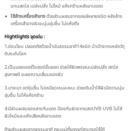
แทนสดใส เปล่งปลั่ง ไม่ไหม้ แห้งกร้านหลังอาบแดด
ใช้ล้างเครื่องสำอาง
ด้วยส่วนผสมจากออยล์หลายชนิด หลังล้าง
เครื่องสำอางผิวจะนุ่มชุ่มชื่น ไม่แห้งตึง
Hightlights จุดเด่น :
1.อ่อนโยน ปลอดภัยด้วยน้ำมันธรรมชาติ14ชนิด นำเข้าจากแหล่งวัตุ
ดิบระดับโลก
2.เป็นมอยเจอร์ไรเซอร์ชั้นยอด ช่วยให้ผิวพรรณเปล่งปลั่ง สดใส
สุขภาพดี ชะลอความเสื่อมของผิว
3.บางเบา แต่ชุ่มชื่น ไม่เหนียวเหนอะหนะ ช่วยเติมน้ำให้ผิวมีความนุ่ม
ชุ่มชื่น ไม่ให้แห้งกร้าน
4.มีส่วนผสมของสารกันแดด ป้องกันผิวจากแสงUVB UVB ไม่ให้
ผิวไหม้และแห้งเสียหลังอาบแดด
ด้วยส่วนผสมจากธรรมชาติ คุณแม่ตั้งครรภ์สามารถใช้ได้