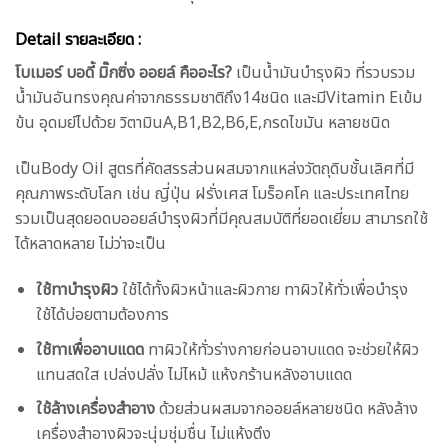
Detail รายละเอียด :
โบเมอร์ บอดี้ มิ๊กซิ่ง ออยล์ คืออะไร?
เป็นน้ำมันบำรุงผิว ที่รวบรวม
น้ำมันอันทรงคุณค่าจากธรรมชาติถึง14ชนิด และมีVitamin Eเข้ม
ข้น อุดมย์ไปด้วย วิตามินA,B1,B2,B6,E,กรดไขมัน หลายชนิด
เป็นBody Oil สูตรที่คัดสรรส่วนผสมจากแหล่งวัตถุดิบชั้นเลิศที่มี
คุณภาพระดับโลก เช่น ญี่ปุ่น ฝรั่งเศส โมร็อคโค และประเทศไทย
รวมเป็นสุดยอดบออยล์บำรุงผิวที่มีคุณสมบัติที่ยอดเยี่ยม สามารถใช้
ได้หลาดหลาย ไม่ว่าจะเป็น
ใช้ทาบำรุงผิว
ใช้ได้ทั้งผิวหน้าและผิวกาย ทาผิวให้ทั่วเพื่อบำรุง
ใช้ได้บ่อยตามต้องการ
ใช้ทาเพื่ออาบแดด
ทาผิวให้ทั่วร่างกายก่อนอาบแดด จะช่วยให้ผิว
แทนสดใส เปล่งปลั่ง ไม่ไหม้ แห้งกร้านหลังอาบแดด
ใช้ล้างเครื่องสำอาง
ด้วยส่วนผสมจากออยล์หลายชนิด หลังล้าง
เครื่องสำอางผิวจะนุ่มชุ่มชื่น ไม่แห้งตึง