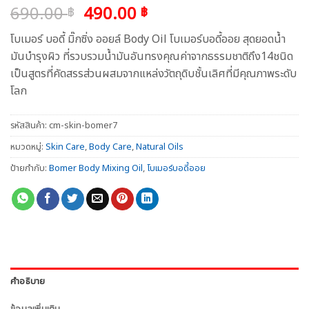
Original
Current
690.00
490.00
฿
฿
price
price
โบเมอร์ บอดี้ มิ๊กซิ่ง ออยล์ Body Oil โบเมอร์บอดี้ออย สุดยอดน้ำ
was:
is:
มันบำรุงผิว ที่รวบรวมน้ำมันอันทรงคุณค่าจากธรรมชาติถึง14ชนิด
690.00 ฿.
490.00 ฿.
เป็นสูตรที่คัดสรรส่วนผสมจากแหล่งวัตถุดิบชั้นเลิศที่มีคุณภาพระดับ
โลก
รหัสสินค้า:
cm-skin-bomer7
หมวดหมู่:
Skin Care
,
Body Care
,
Natural Oils
ป้ายกำกับ:
Bomer Body Mixing Oil
,
โบเมอร์บอดี้ออย
คำอธิบาย