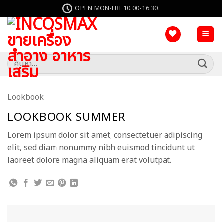
ข้าม
OPEN MON-FRI 10.00-16.30.
ไป
ยัง
เนื้อหา
ค้นหา:
Lookbook
LOOKBOOK SUMMER
Lorem ipsum dolor sit amet, consectetuer adipiscing
elit, sed diam nonummy nibh euismod tincidunt ut
laoreet dolore magna aliquam erat volutpat.